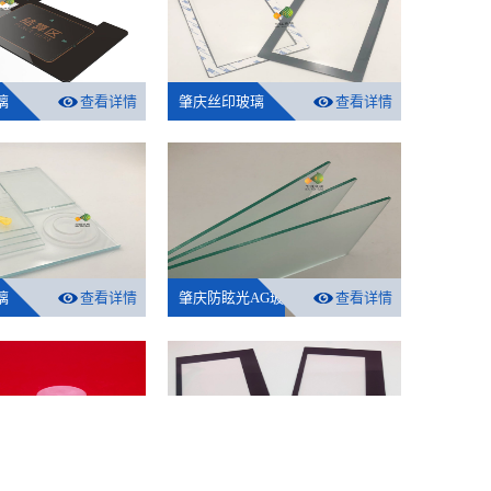
璃
查看详情
肇庆防眩光AG玻
查看详情
璃
璃
查看详情
肇庆丝印玻璃
查看详情