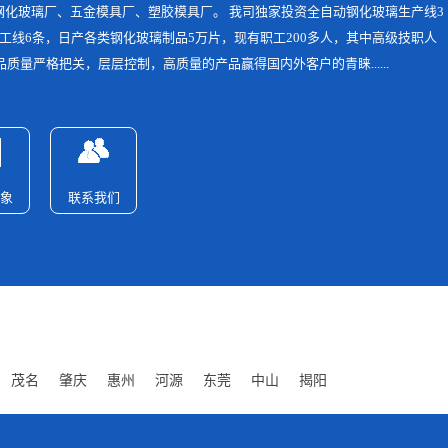
钢化玻璃厂、五金模具厂、塑胶模具厂。 我司独家投资全自动钢化玻璃生产线3
工线6条，日产各类钢化玻璃制品5万片，现有职工200多人，其中高级技职人
品质量严格把关，层层控制，高质量的产品赢得国内外客户的青睐......
象
联系我们
茂名
肇庆
惠州
河源
东莞
中山
揭阳