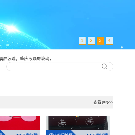
1
2
3
4
摸屏玻璃
，
肇庆液晶屏玻璃
，
璃
查看详情
肇庆丝印玻璃
查看详情
查看更多>>