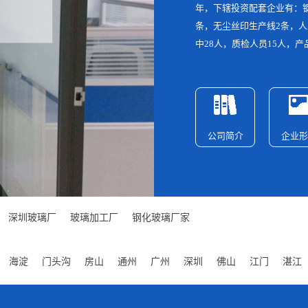
年，下辖投资配套企业有：
条，无尘丝印生产线2条，人
中28人，质检人员15人，产
公司简介
企业形
深圳玻璃厂
玻璃加工厂
钢化玻璃厂家
海淀
门头沟
房山
通州
广州
深圳
佛山
江门
湛江