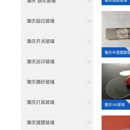
肇庆 钢化玻璃
肇庆半透镀膜
肇庆超白玻璃
璃
肇庆开关玻璃
肇庆丝印玻璃
肇庆AR玻璃
肇庆磨砂玻璃
肇庆灯具玻璃
肇庆磨砂玻璃
肇庆镀膜玻璃