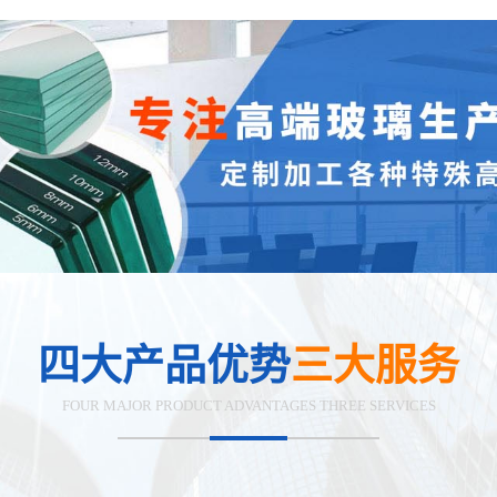
玻
查看详情
肇庆AG玻璃
查看详情
肇庆AG玻璃
查看详情
肇庆镜面玻璃
查看详情
肇庆触摸屏
四大产品优势
三大服务
FOUR MAJOR PRODUCT ADVANTAGES THREE SERVICES
查看详情
肇庆磨砂玻璃
查看详情
肇庆丝印玻