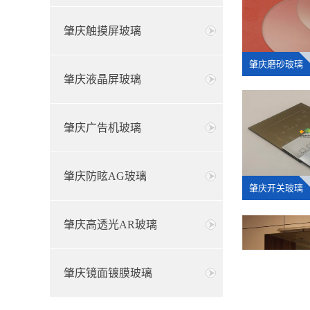
肇庆触摸屏玻璃
肇庆液晶屏玻璃
肇庆开关玻璃
肇庆广告机玻璃
肇庆防眩AG玻璃
肇庆高透光AR玻璃
肇庆镜面玻璃
_COPY
肇庆镜面镀膜玻璃