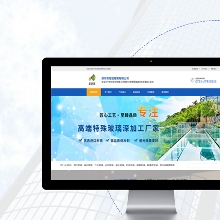
肇庆开关玻璃