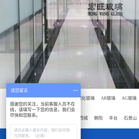
请您留言
友情链接:
东莞净化板
钢化玻璃
AR玻璃
AG玻璃
感谢您的关注，当前客服人员不在
线，请填写一下您的信息，我们会
尽快和您联系。
城市分布:
北京
东城
西城
朝阳
丰台
石景山