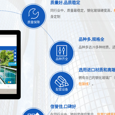
质量好,品质稳定
同行业中，质量最稳定，钢化玻璃硬度高，
身定制
质量保障
品种多,规格全
查看详情
肇庆钢化玻璃
查看详情
肇庆超白玻
品种多达20多种材质，
品种齐全
选用进口材质和高
拥有自己的钢化玻璃厂
包装线
）。
配套设备
信誉佳,口碑好
在同行业中，特别是供应客户，
信誉口碑良