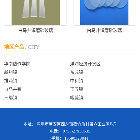
白马井镇磨砂玻璃
白马井镇磨砂玻璃
地区产品
/ CITY
华南热作学院
洋浦经济开发区
新州镇
东成镇
排浦镇
中和镇
白马井镇
王五镇
三都镇
峨蔓镇
地址： 深圳市宝安区西乡镇簕竹角村第六工业区E栋
电话： 0755-27930535
手机： 13590328841